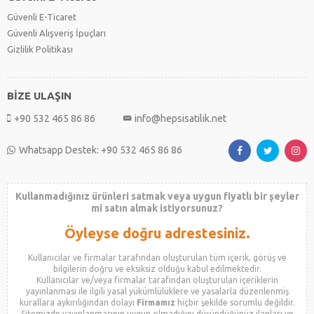
Güvenli E-Ticaret
Güvenli Alışveriş İpuçları
Gizlilik Politikası
BİZE ULAŞIN
+90 532 465 86 86
info@hepsisatilik.net
Whatsapp Destek: +90 532 465 86 86
Kullanmadığınız ürünleri satmak veya uygun fiyatlı bir şeyler
mi satın almak istiyorsunuz?
Öyleyse doğru adrestesiniz.
Kullanıcılar ve firmalar tarafından oluşturulan tüm içerik, görüş ve
bilgilerin doğru ve eksiksiz olduğu kabul edilmektedir.
Kullanıcılar ve/veya firmalar tarafından oluşturulan içeriklerin
yayınlanması ile ilgili yasal yükümlülüklere ve yasalarla düzenlenmiş
kurallara aykırılığından dolayı
Firmamız
hiçbir şekilde sorumlu değildir.
Sitemizde yayınlanmasının uygun olmadığını düşündüğünüz ilanları ve