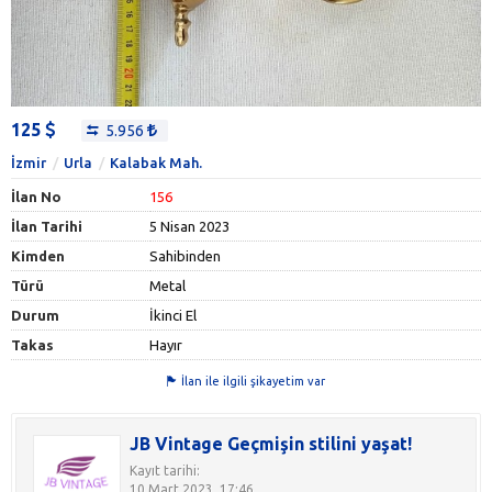
125
5.956
İzmir
Urla
Kalabak Mah.
İlan No
156
İlan Tarihi
5 Nisan 2023
Kimden
Sahibinden
Türü
Metal
Durum
İkinci El
Takas
Hayır
İlan ile ilgili şikayetim var
JB Vintage Geçmişin stilini yaşat!
Kayıt tarihi:
10 Mart 2023, 17:46