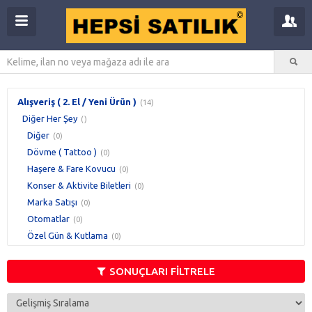
Alışveriş ( 2. El / Yeni Ürün )
(14)
Diğer Her Şey
()
Diğer
(0)
Dövme ( Tattoo )
(0)
Haşere & Fare Kovucu
(0)
Konser & Aktivite Biletleri
(0)
Marka Satışı
(0)
Otomatlar
(0)
Özel Gün & Kutlama
(0)
Reklam & Promosyon Ürünleri
(0)
Satılık Şirket
(0)
SONUÇLARI FİLTRELE
Sıra Dışı Ürünler
(0)
Tütün Aksesuarları
(0)