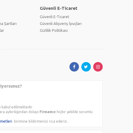
Güvenli E-Ticaret
Güvenli E-Ticaret
a Şartları
Güvenli Alışveriş İpuçları
lar
Gizlilik Politikası
stiyorsunuz?
u kabul edilmektedir.
ara aykırılığından dolayı
Firmamız
hiçbir şekilde sorumlu
zmetleri
birimine bildirmenizi rica ederiz..