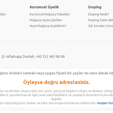
Kurumsal Üyelik
Doping
tleri
Kurumsal Mağaza Paketleri
Doping Nedir?
Mağaza Açma Şartları
Doping Satın Alm
Nasıl Mağaza Açabilirim?
Sık Sorulan Soru
Whatsapp Destek: +90 532 465 86 86
ınız ürünleri satmak veya uygun fiyatlı bir şeyler mi satın almak i
Öyleyse doğru adrestesiniz.
alar tarafından oluşturulan tüm içerik, görüş ve bilgilerin doğru ve eksiksiz olduğ
iklerin yayınlanması ile ilgili yasal yükümlülüklere ve yasalarla düzenlenmiş kurall
değildir.
nı düşündüğünüz ilanları ve kaba davranışlarda bulunan kullanıcıları
müşteri hi