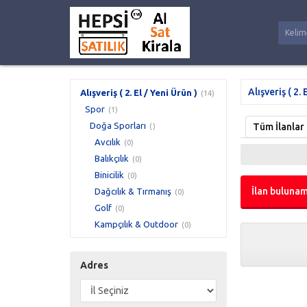
Alışveriş ( 2. 
Alışveriş ( 2. El / Yeni Ürün )
(14)
Spor
(1)
Doğa Sporları
Tüm İlanlar
()
Avcılık
(0)
Balıkçılık
(0)
Binicilik
(0)
İlan bulunam
Dağcılık & Tırmanış
(0)
Golf
(0)
Kampçılık & Outdoor
(0)
Adres