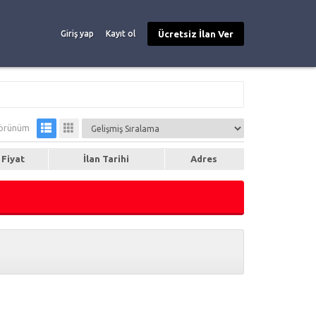
Ücretsiz İlan Ver
Giriş yap
Kayıt ol
örünüm
Fiyat
İlan Tarihi
Adres