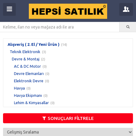
Alışveriş ( 2. El / Yeni Ürün )
(14)
Teknik Elektronik
(3)
Devre & Montaj
(2)
AC & DC Motor
(0)
Devre Elemanları
(0)
Elektronik Devre
(0)
Havya
(0)
Havya Ekipmanı
(0)
Lehim & Kimyasallar
(0)
Programlayıcı
(2)
SONUÇLARI FİLTRELE